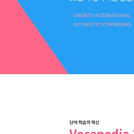
ㆍONEBITE INTERNATIONAL
ㆍAUTHENTIC STORYBOOKS
단어 학습의 혁신
Vocapedia